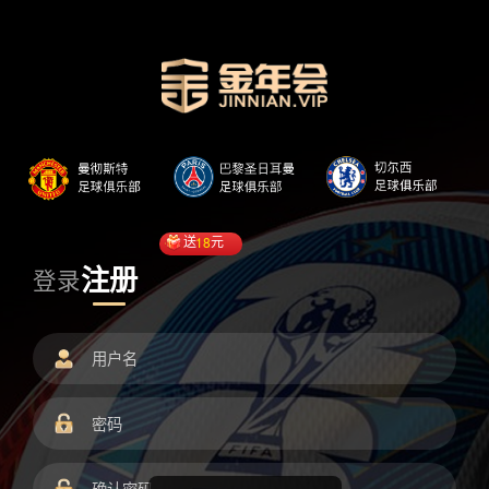
送
18
元
注册
登录