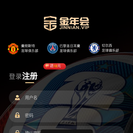
送
18
元
注册
登录